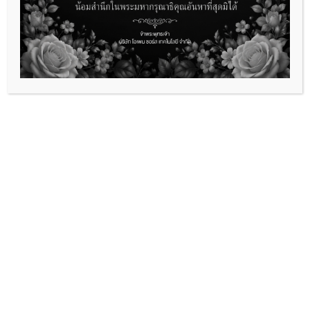
โทร : 0-2538-8662 โทรสาร : 0-2538-
8662
สำนักงานสาขา
อาคารซอฟต์แวร์พาร์คภูเก็ต ชั้น 2 เลขที่
88/9 หมู่ที่ 2 ตำบลวิชิต ถนนเจ้าฟ้าตะวัน
ตก
อำเภอเมือง จังหวัดภูเก็ต 83000
โทร : 0-7668-4991 โทรสาร : 0-7668-
4991
ติดต่อเรา
0-7668-4991
support@opensource-
technology.com