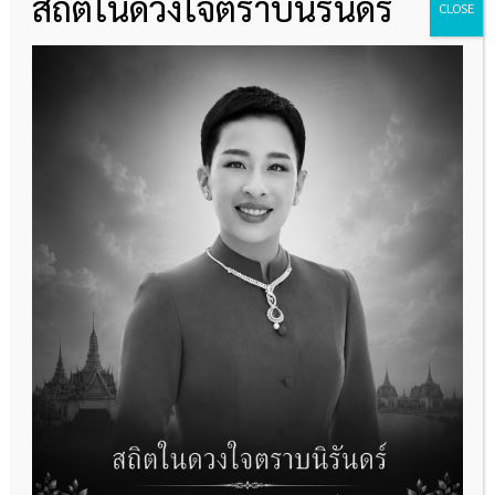
สถิตในดวงใจตราบนิรันดร์
Monitoring)
CLOSE
– รองรับการบันทึกข้อมูล Progress Note, การ
ดูคำสั่งแพทย์ และการบริหารยาผู้ป่วยใน
– รองรับการบันทึกข้อมูล Nurse Discharge
ที่อยู่
สำนักงานใหญ่
เลขที่ 14 ซอยโชคชัย 4 ซอย 69 ถนน
โชคชัย 4 แขวงลาดพร้าว เขตลาดพร้าว
กรุงเทพมหานคร 10230