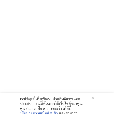
วัน จ.-ศ. เวลา 9:00 น.- 18:00 น.
หยุดทุกวัน ส-อา และวันหยุดนักขัตฤกษ์
ติดตามเรา
OSTFanpage
@hospitalos-support
@hososclinic
เราใช้คุกกี้เพื่อพัฒนาประสิทธิภาพ และ
Copyright © 2022 Open Source
ประสบการณ์ที่ดีในการใช้เว็บไซต์ของคุณ
คุณสามารถศึกษารายละเอียดได้ที่
Technology Co., Ltd. All rights reserved.
นโยบายความเป็นส่วนตัว
และสามารถ